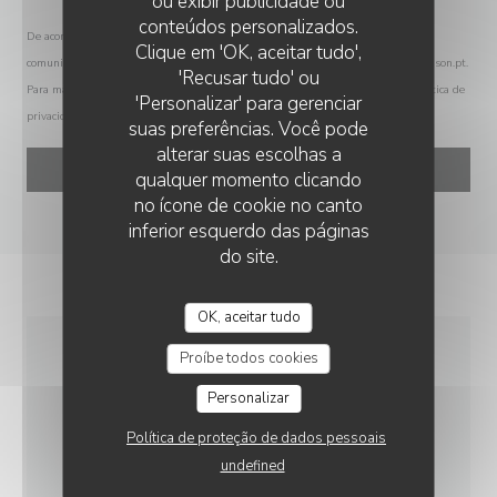
ou exibir publicidade ou
conteúdos personalizados.
De acordo com a legislação de proteção de dados, tem o direito de se opor a
CHEZ PATACOL LS
Clique em 'OK, aceitar tudo',
comunicações de marketing. Pode registar-se na Lista Robinson através de
robinson.pt
.
'Recusar tudo' ou
Para mais informações sobre o tratamento dos seus dados, consulte a nossa
política de
'Personalizar' para gerenciar
privacidade
.
suas preferências. Você pode
alterar suas escolhas a
qualquer momento clicando
no ícone de cookie no canto
inferior esquerdo das páginas
do site.
OK, aceitar tudo
Proíbe todos cookies
INFORMAÇÕES GERAIS
Personalizar
Política de proteção de dados pessoais
MÉTODOS DE PAGAMENTO
undefined
Apple Pay, Ticket Restaurante, Cheque Sodexo,