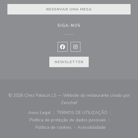
RESERVAR UMA MESA
SIGA-NOS
Facebook ((abre numa nova janela))
Instagram ((abre numa nova ja
NEWSLETTER
© 2026 Chez Patacol LS — Website do restaurante criado por
((abre numa nova janela))
Zenchef
Aviso Legal
TERMOS DE UTILIZAÇÃO
((abre numa nova janela))
((abre numa nova janela))
Política de proteção de dados pessoais
((abre numa nova janela))
Política de cookies
Acessibilidade
((abre numa nova janela))
((abre numa nova janela