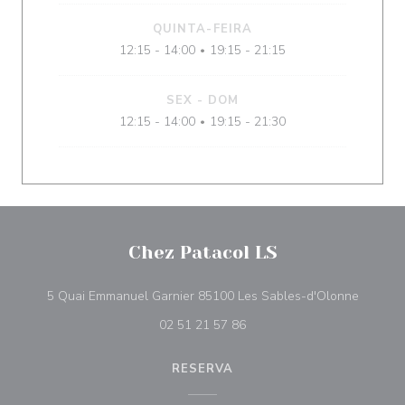
QUINTA-FEIRA
12:15 - 14:00
19:15 - 21:15
•
SEX
-
DOM
12:15 - 14:00
19:15 - 21:30
•
Chez Patacol LS
((abre n
5 Quai Emmanuel Garnier 85100 Les Sables-d'Olonne
02 51 21 57 86
RESERVA