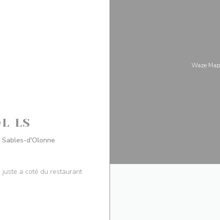
Waze Map
L LS
((открывается в новом окне))
 Sables-d'Olonne
juste a coté du restaurant