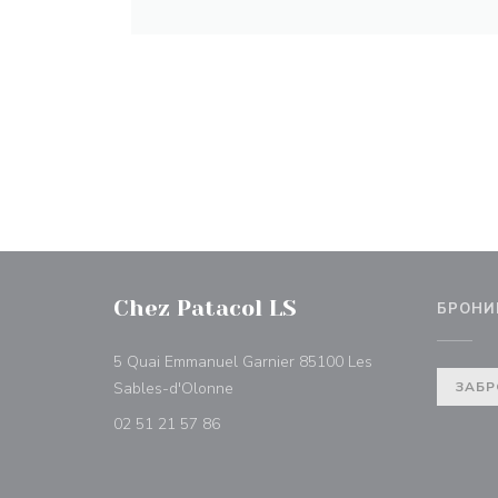
Chez Patacol LS
БРОНИ
5 Quai Emmanuel Garnier 85100 Les
((открывается в новом окне))
Sables-d'Olonne
ЗАБР
02 51 21 57 86