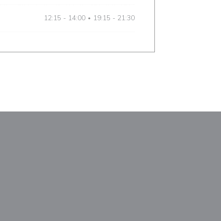
12:15 - 14:00
19:15 - 21:30
•
М
новом окне))
тся в новом окне))