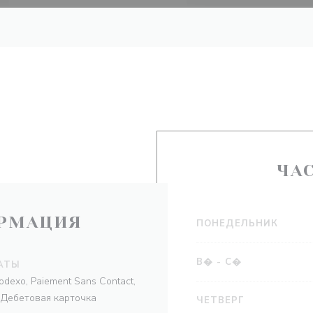
ЧА
РМАЦИЯ
ПОНЕДЕЛЬНИК
В�
-
С�
АТЫ
odexo, Paiement Sans Contact,
 Дебетовая карточка
ЧЕТВЕРГ