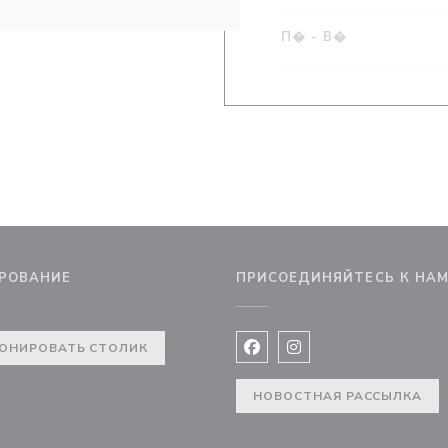
П�
-
В�
РОВАНИЕ
ПРИСОЕДИНЯЙТЕСЬ К НА
ОНИРОВАТЬ СТОЛИК
Facebook ((открывается в 
Instagram ((открывае
НОВОСТНАЯ РАССЫЛКА