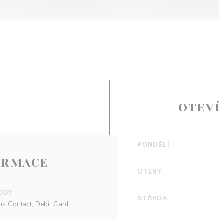
OTEV
PONDĚLÍ
ORMACE
ÚTERÝ
ODY
STŘEDA
s Contact, Debit Card