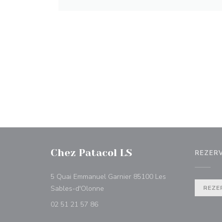
Chez Patacol LS
REZER
5 Quai Emmanuel Garnier 85100 Les
((otevře se v novém okně))
Sables-d'Olonne
REZE
02 51 21 57 86