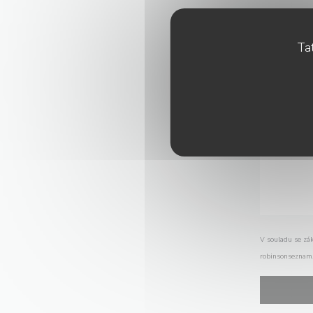
Tat
V souladu se zá
robinsonseznam.