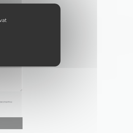
ovat
 seznamu: