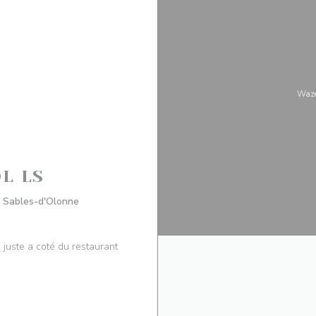
Waze
L LS
((otevře se v novém okně))
 Sables-d'Olonne
juste a coté du restaurant