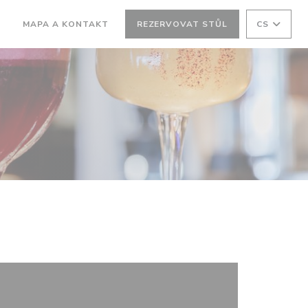
MAPA A KONTAKT
REZERVOVAT STŮL
CS
OTEVŘE SE V NOVÉM OKNĚ))
((OTEVŘE SE V NOVÉM OKNĚ))