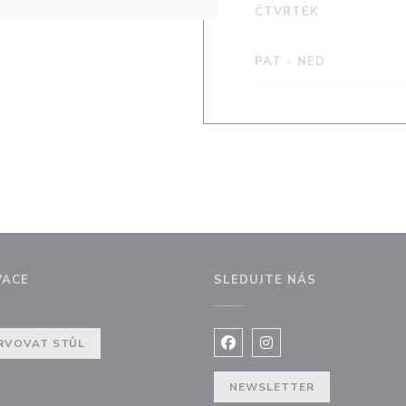
ČTVRTEK
PAT
-
NED
VACE
SLEDUJTE NÁS
RVOVAT STŮL
Facebook ((otevře se v nov
Instagram ((otevře se
NEWSLETTER