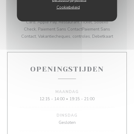
Cookiebeleid
BETAALMETHODEN
Card, Apple Pay, Restaurant Ticket, Sodexo
Check, Paiement Sans ContactPaiement Sans
Contact, Vakantiecheques, controles, Debetkaart
OPENINGSTIJDEN
MAANDAG
12:15 - 14:00
19:15 - 21:00
•
DINSDAG
Gesloten