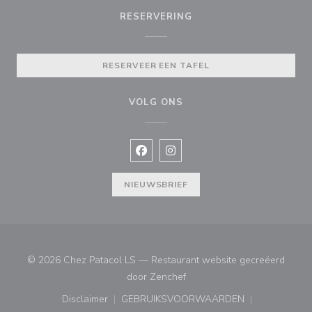
RESERVERING
RESERVEER EEN TAFEL
VOLG ONS
Facebook ((opent in een nieuw vens
Instagram ((opent in een nieu
NIEUWSBRIEF
© 2026 Chez Patacol LS — Restaurant website gecreëerd
((opent in een nieuw venster
door
Zenchef
Disclaimer
GEBRUIKSVOORWAARDEN
((opent in een nieuw venster))
((opent in een nieuw venster