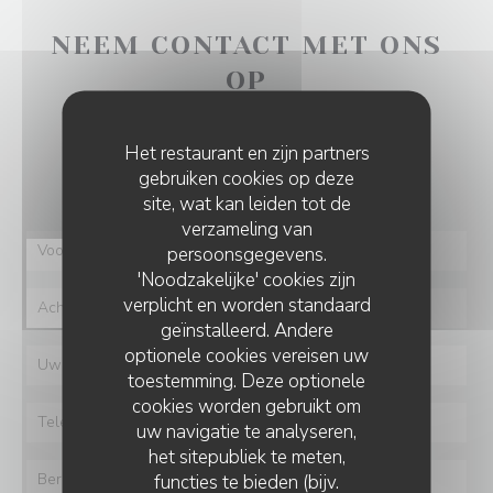
NEEM CONTACT MET ONS
OP
Wilt u contact met ons opnemen?
Het restaurant en zijn partners
Vul het onderstaande formulier in!
gebruiken cookies op deze
site, wat kan leiden tot de
verzameling van
persoonsgegevens.
'Noodzakelijke' cookies zijn
verplicht en worden standaard
geïnstalleerd. Andere
optionele cookies vereisen uw
toestemming. Deze optionele
cookies worden gebruikt om
uw navigatie te analyseren,
het sitepubliek te meten,
functies te bieden (bijv.