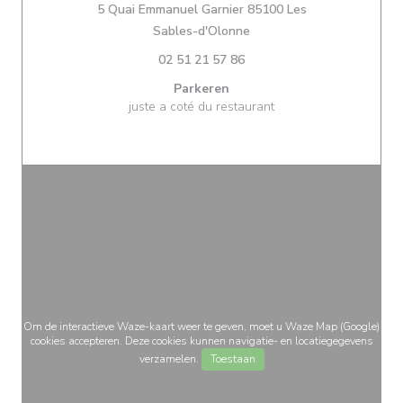
5 Quai Emmanuel Garnier 85100 Les
((opent in een nieuw vens
Sables-d'Olonne
02 51 21 57 86
Parkeren
juste a coté du restaurant
Om de interactieve Waze-kaart weer te geven, moet u Waze Map (Google)
cookies accepteren. Deze cookies kunnen navigatie- en locatiegegevens
verzamelen.
Toestaan