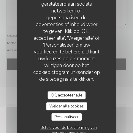
gerelateerd aan sociale
netwerken) of
gepersonaliseerde
CHEZ PATACOL LS
advertenties of inhoud weer
te geven. Klik op 'OK,
Op grond van de privacywetgeving heeft u het recht om u af te melden voor
accepteer alle', 'Weiger alle' of
telefonische marketing via het Bel-me-niet Register:
bel-me-niet.nl
. Voor meer
'Personaliseer' om uw
informatie over hoe wij uw gegevens verwerken, zie ons
privacybeleid
.
voorkeuren te beheren. U kunt
uw keuzes op elk moment
wijzigen door op het
cookiepictogram linksonder op
de sitepagina's te klikken.
OK, accepteer alle
Weiger alle cookies
Personaliseer
ALGEMENE
Beleid voor de bescherming van
INFORMATIE
persoonsgegevens