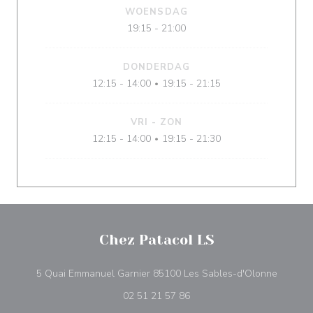
WOENSDAG
19:15 - 21:00
DONDERDAG
12:15 - 14:00
19:15 - 21:15
•
VRI
-
ZON
12:15 - 14:00
19:15 - 21:30
•
Chez Patacol LS
((opent 
5 Quai Emmanuel Garnier 85100 Les Sables-d'Olonne
02 51 21 57 86