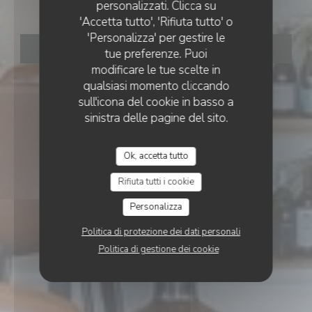
Chez Patacol LS
personalizzati. Clicca su
'Accetta tutto', 'Rifiuta tutto' o
'Personalizza' per gestire le
PRENOTA
tue preferenze. Puoi
modificare le tue scelte in
qualsiasi momento cliccando
sull'icona del cookie in basso a
sinistra delle pagine del sito.
Ok, accetta tutto
Rifiuta tutti i cookie
Personalizza
Politica di protezione dei dati personali
Politica di gestione dei cookie