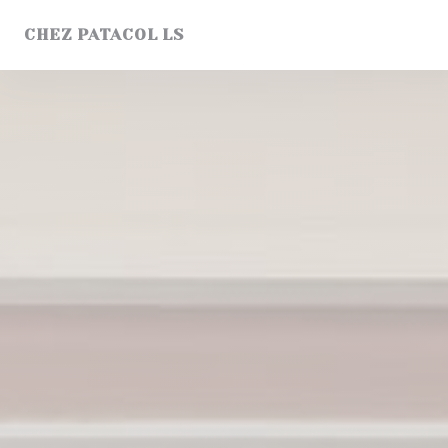
Πίνακας διαχείρισης "Μπισκότων" (Cookies)
CHEZ PATACOL LS