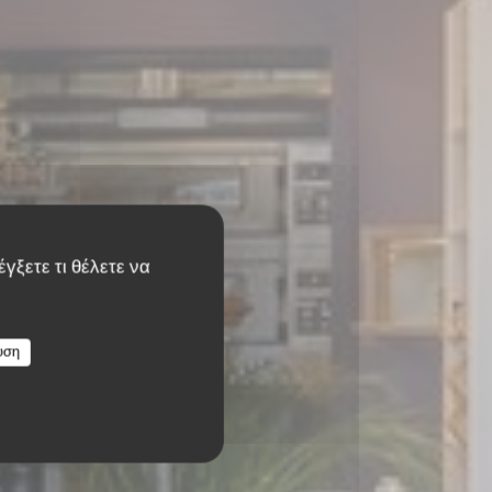
γξετε τι θέλετε να
υση