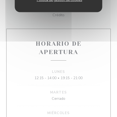
Apple Pay, Ticket Restaurant, Sodexo, Contactless
Payment, Vouchers de Viaje, Cheques, Tarjeta de
Crédito
HORARIO DE
APERTURA
LUNES
12:15 - 14:00
19:15 - 21:00
•
MARTES
Cerrado
MIÉRCOLES