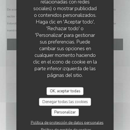
relacionadas con redes
sociales) o mostrar publicidad
De acuerdo con la normativa de protección de datos, puede ejercer su derecho a no
o contenidos personalizados.
recibir comunicaciones comerciales inscribiéndose en la Lista Robinson:
CHEZ PATACOL LS
Haga clic en 'Aceptar todo',
listarobinson.es
. Para más información sobre el tratamiento de sus datos, consulte
'Rechazar todo' o
nuestra
política de privacidad
.
'Personalizar' para gestionar
sus preferencias. Puede
cambiar sus opciones en
cualquier momento haciendo
clic en el icono de cookie en la
parte inferior izquierda de las
páginas del sitio.
OK, aceptar todas
INFORMACIÓN
Denegar todas las cookies
GENERAL
Personalizar
Política de protección de datos personales
MÉTODOS DE PAGO
Política de gestión de cookies