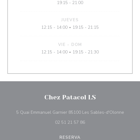
19:15 - 21:00
JUEVES
12:15 - 14:00
19:15 - 21:15
•
VIE
-
DOM
12:15 - 14:00
19:15 - 21:30
•
Chez Patacol LS
((abre 
5 Quai Emmanuel Garnier 85100 Les Sables-d'Olonne
02 51 21 57 86
RESERVA