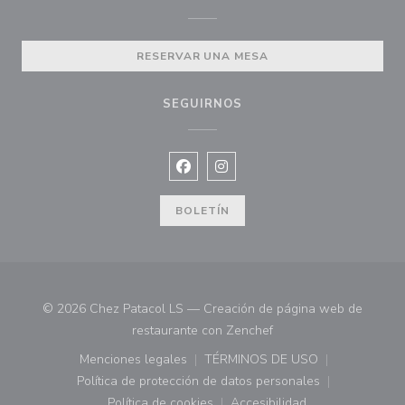
RESERVAR UNA MESA
SEGUIRNOS
Facebook ((abre en una nueva vent
Instagram ((abre en una nuev
BOLETÍN
© 2026 Chez Patacol LS — Creación de página web de
((abre en una nueva ve
restaurante con
Zenchef
Menciones legales
TÉRMINOS DE USO
((abre en una nueva ventana))
((abre en una nueva ven
Política de protección de datos personales
((abre en una nueva ventana))
Política de cookies
Accesibilidad