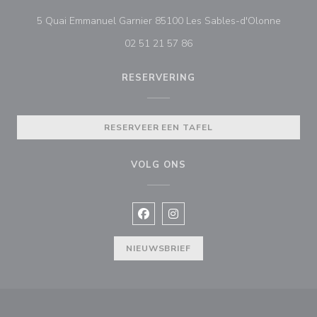
((opent 
5 Quai Emmanuel Garnier 85100 Les Sables-d'Olonne
02 51 21 57 86
RESERVERING
RESERVEER EEN TAFEL
VOLG ONS
Facebook ((opent in een nieuw vens
Instagram ((opent in een nieu
NIEUWSBRIEF