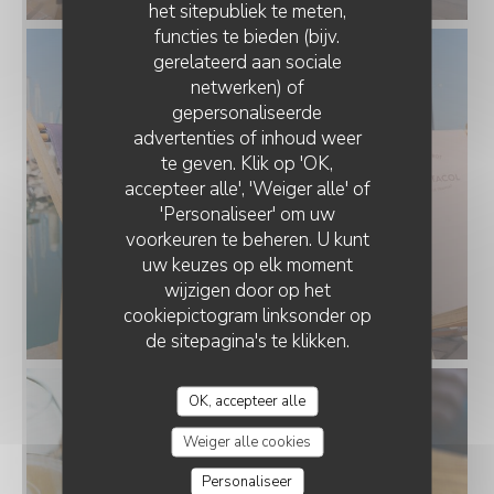
het sitepubliek te meten,
functies te bieden (bijv.
gerelateerd aan sociale
netwerken) of
gepersonaliseerde
CHEZ PATACOL LS
advertenties of inhoud weer
te geven. Klik op 'OK,
accepteer alle', 'Weiger alle' of
'Personaliseer' om uw
voorkeuren te beheren. U kunt
uw keuzes op elk moment
wijzigen door op het
cookiepictogram linksonder op
La terrasse
de sitepagina's te klikken.
OK, accepteer alle
Weiger alle cookies
Personaliseer