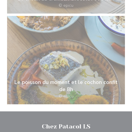
© epicu
Le poisson du moment et le cochon confit
de 8h
© epicu
Chez Patacol LS