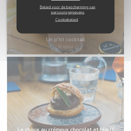
Beleid voor de bescherming van
persoonsgegevens
Cookiebeleid
Un p'tit cocktail
© epicu
Le choux au crémeux chocolat et bleu !