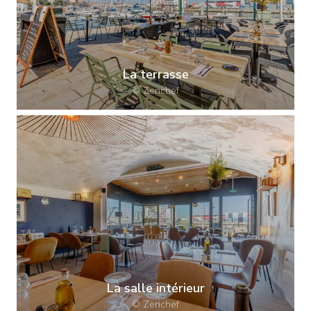
La terrasse
© Zenchef
La salle intérieur
© Zenchef