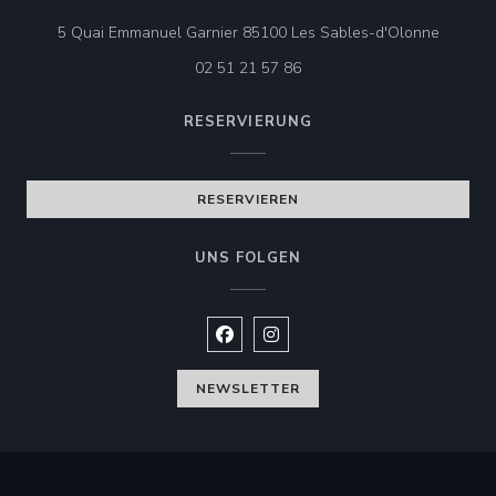
((öffnet
5 Quai Emmanuel Garnier 85100 Les Sables-d'Olonne
02 51 21 57 86
RESERVIERUNG
RESERVIEREN
UNS FOLGEN
Facebook ((öffnet ein neues Fenste
Instagram ((öffnet ein neues 
NEWSLETTER