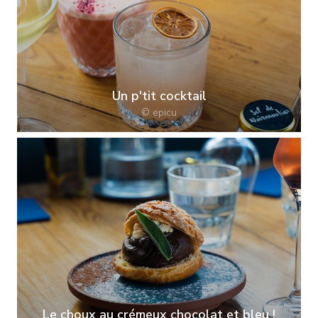
Un p'tit cocktail
© epicu
Le choux au crémeux chocolat et bleu !