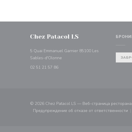
Chez Patacol LS
БРОНИ
5 Quai Emmanuel Garnier 85100 Les
((открывается в новом окне))
Sables-d'Olonne
ЗАБР
02 51 21 57 86
© 2026 Chez Patacol LS — Веб-страница ресторан
Предупреждение об отказе от ответственности
((открывается в новом ок