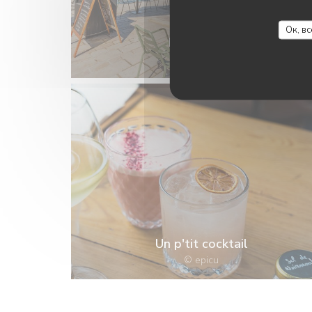
Ок, в
La terrasse
© Zenchef
Un p'tit cocktail
© epicu