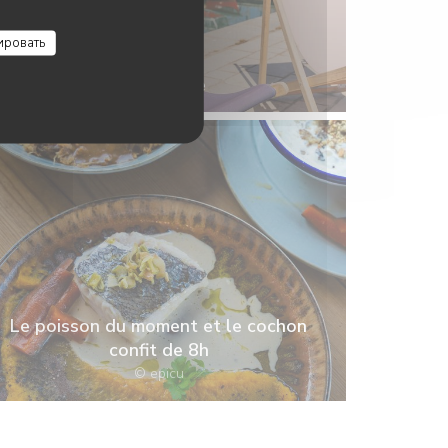
ировать
La terrasse
Le poisson du moment et le cochon
confit de 8h
© epicu