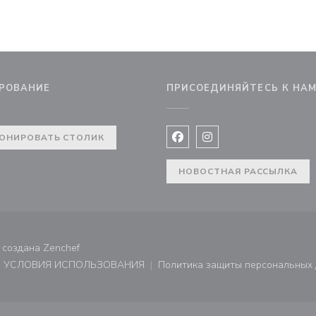
РОВАНИЕ
ПРИСОЕДИНЯЙТЕСЬ К НА
ОНИРОВАТЬ СТОЛИК
Facebook ((открывается в 
Instagram ((открывае
НОВОСТНАЯ РАССЫЛКА
((открывается в новом окне))
а создана
Zenchef
УСЛОВИЯ ИСПОЛЬЗОВАНИЯ
Политика защиты персональных
не))
((открывается в новом окне))
((открывает