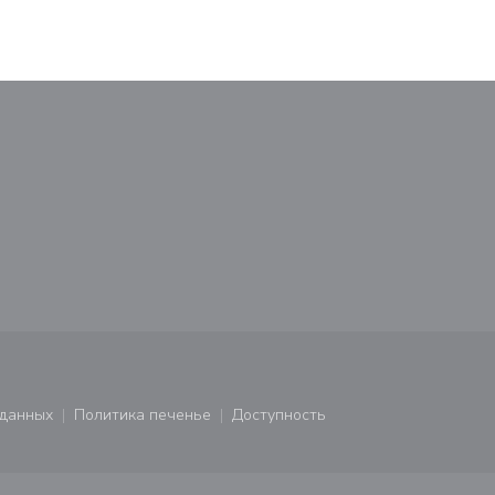
М
новом окне))
тся в новом окне))
 данных
Политика печенье
Доступность
ся в новом окне))
((открывается в новом окне))
((открывается в новом окне))