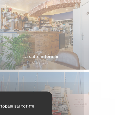
La salle intérieur
© Zenchef
оторые вы хотите