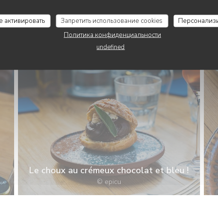
CHEZ PATACOL LS
се активировать
Запретить использование cookies
Персонализ
La salle intérieur
Политика конфиденциальности
© Zenchef
undefined
Le choux au crémeux chocolat et bleu !
© epicu