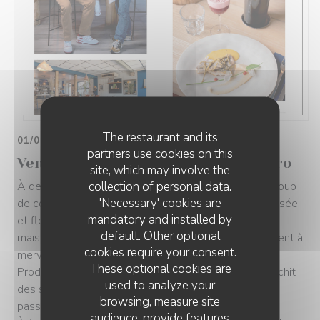
The restaurant and its
01/07/2025
partners use cookies on this
Vendée Gourmande, un joyeux bistro
site, which may involve the
collection of personal data.
À deux pas de la plage, Chez Patacol est l'adresse coup
'Necessary' cookies are
de coeur à La Guérinière (No). Dans une ambiance boisée
mandatory and installed by
et fleurie, ce bistro chaleureux propose une cuisine
default. Other optional
maison affirmée, où accord mets et cocktails se marient à
cookies require your consent.
merveille.
These optional cookies are
Produits frais, recettes généreuses, carte qui s'affranchit
used to analyze your
des standards et apéros entre amis : tout y est pour
browsing, measure site
passer un moment aussi gourmand que détendu.
audience, provide features