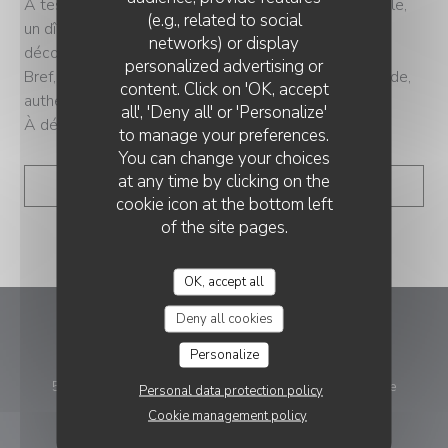
À tester absolument, que ce soit pour un déj en famille,
(e.g., related to social
un dîner en duo (un brin romantique) ou un apéro
networks) or display
décontracté au soleil.
personalized advertising or
CHEZ PATACOL LS
Bref, une pépite locale comme on les aime : gourmande,
content. Click on 'OK, accept
authentique et sans chichi.
all', 'Deny all' or 'Personalize'
À découvrir... et redécouvrir.
to manage your preferences.
You can change your choices
at any time by clicking on the
((OPENS IN A NEW WI
READ THE ARTICLE
cookie icon at the bottom left
of the site pages.
OK, accept all
Deny all cookies
Chez Patacol LS
Personalize
((opens
5 Quai Emmanuel Garnier 85100 Les Sables-d'Olonne
Personal data protection policy
Cookie management policy
02 51 21 57 86