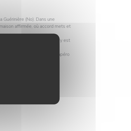
a Guérinière (No). Dans une
 maison affirmée, où accord mets et
ds et apéros entre amis : tout y est
uo (un brin romantique) ou un apéro
t sans chichi.