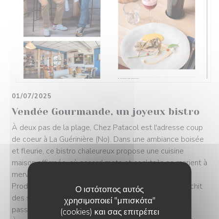
01/07/2025
Vendée Gourmande, un joyeux bistro
À deux pas de la plage, Chez Patacol est l'adresse coup
de coeur à La Guérinière (No). Dans une ambiance boisée
et fleurie, ce bistro chaleureux propose une cuisine
maison affirmée, où accord mets et cocktails se marient à
merveille.
Produits frais, recettes généreuses, carte qui s'affranchit
Ο ιστότοπος αυτός
des standards et apéros entre amis : tout y est pour
χρησιμοποιεί "μπισκότα"
passer un moment aussi gourmand que détendu.
(cookies) και σας επιτρέπει