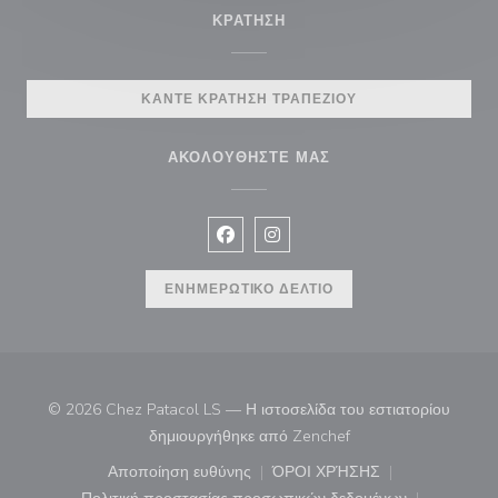
ΚΡΆΤΗΣΗ
ΚΆΝΤΕ ΚΡΆΤΗΣΗ ΤΡΑΠΕΖΙΟΎ
ΑΚΟΛΟΥΘΉΣΤΕ ΜΑΣ
Facebook ((ανοίγει σε νέο παράθυρ
Instagram ((ανοίγει σε νέο π
ΕΝΗΜΕΡΩΤΙΚΌ ΔΕΛΤΊΟ
© 2026 Chez Patacol LS — Η ιστοσελίδα του εστιατορίου
((ανοίγει σε νέο παρά
δημιουργήθηκε από
Zenchef
Αποποίηση ευθύνης
ΌΡΟΙ ΧΡΉΣΗΣ
((ανοίγει σε νέο παράθυρο))
((ανοίγει σε νέο παράθ