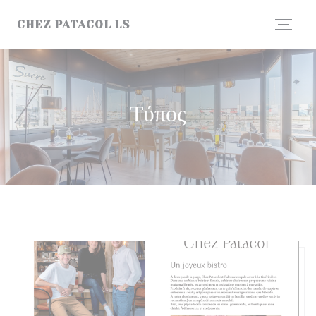
Πίνακας διαχείρισης "Μπισκότων" (Cookies)
CHEZ PATACOL LS
Τύπος