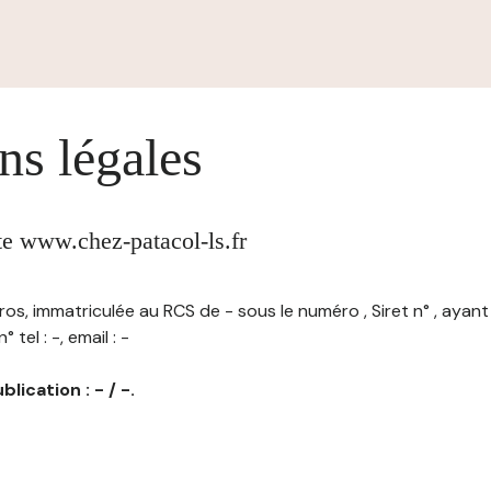
ns légales
ite www.chez-patacol-ls.fr
uros, immatriculée au RCS de - sous le numéro , Siret n° , ayant
 tel : -, email : -
lication : - / -.