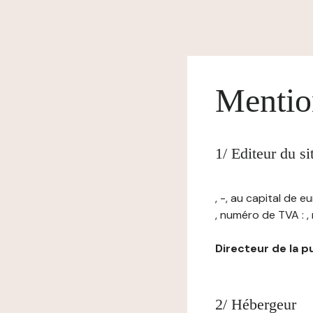
Mentio
1/ Editeur du s
, -, au capital de e
, numéro de TVA : , n°
Directeur de la pub
2/ Hébergeur